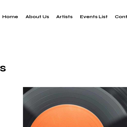
Home
About Us
Artists
Events List
Cont
s